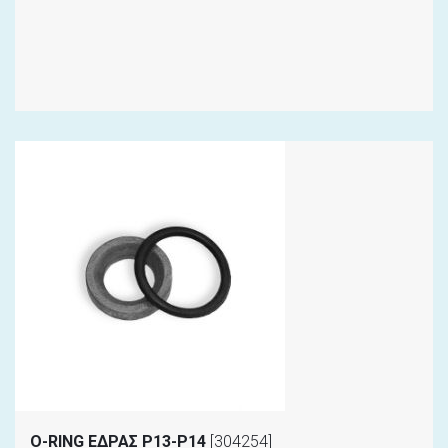
Ο-RING ΕΔΡΑΣ Ρ13-Ρ14
[304254]