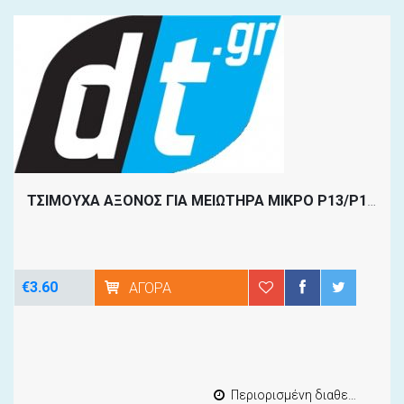
ΤΣΙΜΟΥΧΑ ΑΞΟΝΟΣ ΓΙΑ ΜΕΙΩΤΗΡΑ ΜΙΚΡΟ P13/P14
[30
€3.60
ΑΓΟΡΆ
Περιορισμένη διαθεσιμότητα