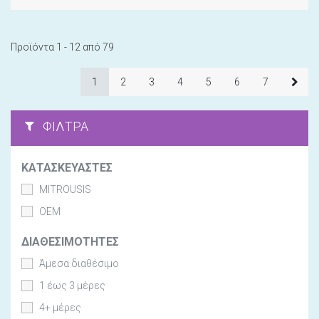
Προϊόντα 1 - 12 από 79
1
2
3
4
5
6
7
ΦΊΛΤΡΑ
ΚΑΤΑΣΚΕΥΑΣΤΈΣ
MITROUSIS
OEM
ΔΙΑΘΕΣΙΜΌΤΗΤΕΣ
Άμεσα διαθέσιμο
1 έως 3 μέρες
4+ μέρες