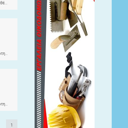
ιμο
ητα
ητα
1