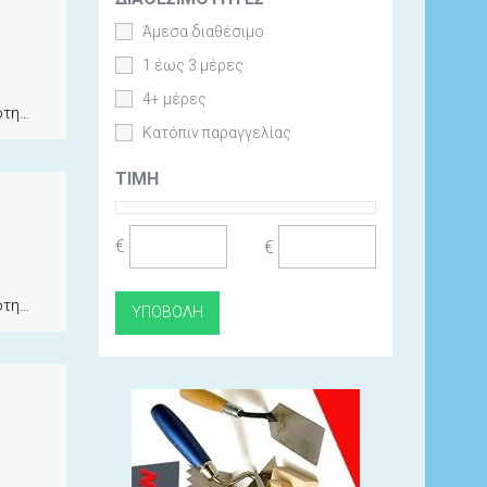
Άμεσα διαθέσιμο
1 έως 3 μέρες
4+ μέρες
ητα
Κατόπιν παραγγελίας
ΤΙΜΉ
€
€
ητα