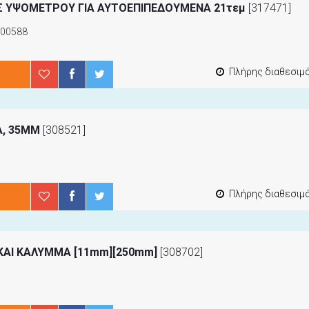
ΗΣ ΥΨΟΜΕΤΡΟΥ ΓΙΑ ΑΥΤΟΕΠΙΠΕΔΟΥΜΕΝΑ 21τεμ
[317471]
900588
Πλήρης διαθεσιμότ
Α, 35MM
[308521]
Πλήρης διαθεσιμότ
ΚΑΙ ΚΑΛΥΜΜΑ [11mm][250mm]
[308702]