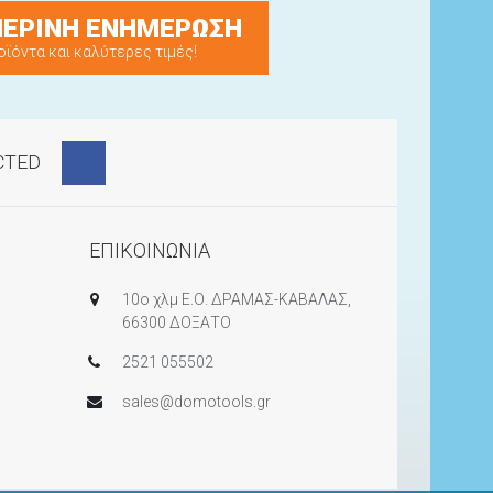
ΕΡΙΝΗ ΕΝΗΜΕΡΩΣΗ
οϊόντα και καλύτερες τιμές!
CTED
ΕΠΙΚΟΙΝΩΝΙΑ
10ο χλμ Ε.Ο. ΔΡΑΜΑΣ-ΚΑΒΑΛΑΣ,
66300 ΔΟΞΑΤΟ
2521 055502
sales@domotools.gr