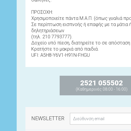
ΠΡΟΣΟΧΗ:
Χρησιμοποιείτε πάντα Μ.Α.Π. (όπως γυαλιά προσ
Σε περίπτωση εισπνοής ή επαφής με τα μάτια 
δηλητηριάσεων
(τηλ. 210 7793777).
Δοχείο υπό πίεση, διατηρείτε το σε απόσταση 
Κρατήστε το μακριά από παιδιά.
UFI: A5H8-Y6V1-H91N-FHGU
2521 055502
(Καθημερινές 08:00 - 16:00)
NEWSLETTER