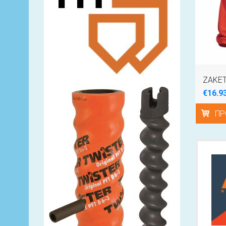
€16.9
ΠΡ