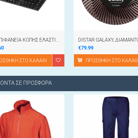
"UP" ΕΠΙΦΑΝΕΙΑ ΚΟΠΗΣ ΕΛΑΣΤΙΚΗ 58X58CM RAIMONDI 394UP01RC
60
€79.99
ΟΣΘΉΚΗ ΣΤΟ ΚΑΛΆΘΙ
ΠΡΟΣΘΉΚΗ ΣΤΟ ΚΑΛΆΘ
ΪΟΝΤΑ ΣΕ ΠΡΟΣΦΟΡΑ