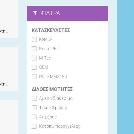
ΦΊΛΤΡΑ
ΚΑΤΑΣΚΕΥΑΣΤΈΣ
ητα
KNAUF
Knauf PFT
M-Tec
OEM
PUTZMEISTER
ητα
ΔΙΑΘΕΣΙΜΌΤΗΤΕΣ
Άμεσα διαθέσιμο
1 έως 3 μέρες
4+ μέρες
Κατόπιν παραγγελίας