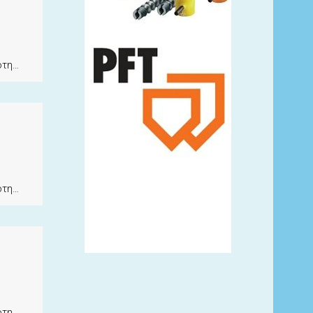
ητα
ητα
ητα