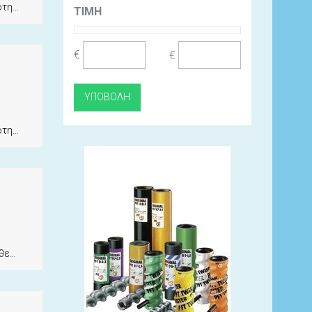
ητα
ΤΙΜΉ
€
€
ητα
ητα