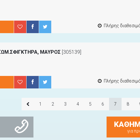
Πλήρης διαθεσιμότ
ΣΩΜ.ΣΦΙΓΚΤΗΡΑ, ΜΑΥΡΟΣ
[305139]
Πλήρης διαθεσιμότ
1
2
3
4
5
6
7
8
ΚΑΘΗΜ
για πρ